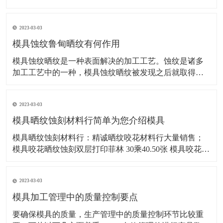
具表面形成特定的纹理图案。这些纹理不仅能提升产品
的外观美感，还能增加产品的功能性，如改善握持手
2023-03-03
感、增强摩擦系数、提高光学性能等。下面将详细介绍
咬花的常见纹理类型。 直纹 直纹是最为基础且常见的咬
模具蚀纹鲁甸晒纹有何作用
花
模具蚀纹晒纹是一种表面解决的加工工艺。蚀纹是诸多
加工工艺中的一种，模具蚀纹晒纹被发现之后就取得了
广泛应用，在车辆、航空公司这些领域里都有很重要的
影响力，做为那么关键的生产加工造型艺术，那麼它有
2023-03-03
哪些应用作用呢？ 模具蚀纹鲁甸晒纹有何作用的 模具蚀
纹晒纹是表面解决造型艺术，因此 最大多数的效果便
模具晒纹蚀刻材料行简单为您介绍模具
模具晒纹蚀刻材料行：精诚晒纹咬花材料行大量销售；
模具咬花晒纹蚀刻双层打印菲林 30乘40.50张 模具咬花晒
纹蚀刻软菲林~~~~~~~30乘40.50张 模具咬花晒纹柯尼卡
软菲林，东洋软菲林30乘40.50张 LB-8000A特快干感光蓝
2023-03-03
胶 桶/5公斤 LB
模具加工管理中的质量控制要点
要确保模具的质量，生产管理中的质量控制环节比较重