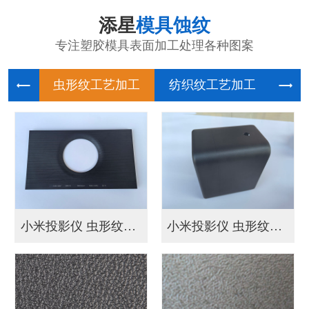
添星
模具蚀纹
专注塑胶模具表面加工处理各种图案
虫形纹工
纺织纹工
几何
小米投影仪 虫形纹工...
小米投影仪 虫形纹工...